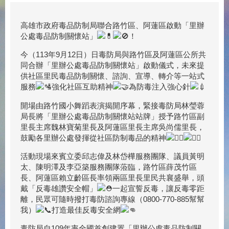
高雄市政府毒品防制局聯合路竹區、阿蓮區啟動「里辦
公處毒品防制關懷站」
！
今（113年9月12日）日毒防局與路竹區及阿蓮區公所共
同合辦「里辦公處毒品防制關懷站」啟動儀式，未來提
供社區里民毒品防制關懷、諮詢、宣導、轉介等一站式
服務
強化社區互助精神
為防毒注入強心針
開場由路竹國小舞蹈表演揭開序幕，緊接毒防局林瑩蓉
局長將「里辦公處毒品防制關懷站站牌」授予路竹區副
里長主席魏林寶菊里長及阿蓮區里長主席吳尚儒里長，
鼓勵各里辦公處發揮從社區防制毒品的精神
活動現場來賓立委邱志偉及林岱樺服務團隊、議員黃明
太、陳明澤及李亞築服務團隊蒞臨，路竹區薛茂竹區
長、阿蓮區賴立齡區長率領兩區里長里民共襄盛舉，頭
戴「反毒雄讚安全帽」
一起宣誓反毒，讓反毒零距
離，民眾可隨時撥打毒防諮詢專線（0800-770-885幫幫
我）
打造最佳反毒安全網
毒防局自109年率全國首創建置「里辦公處毒品防制關