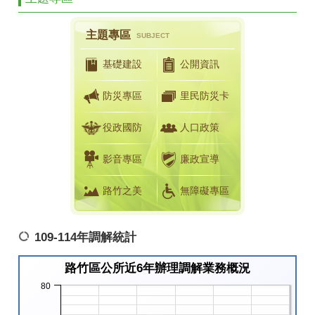
主題專區
SUBJECT
基礎建設
公開資訊
防災專區
里民防災卡
役政國防
人口政策
影音專區
廉政宣導
路竹之美
無障礙專區
109-114年調解統計
路竹區公所近6年辦理調解業務概況
80