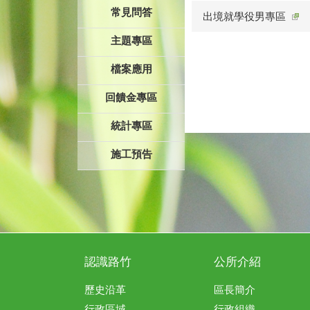
常見問答
出境就學役男專區
主題專區
檔案應用
回饋金專區
統計專區
施工預告
認識路竹
公所介紹
歷史沿革
區長簡介
行政區域
行政組織