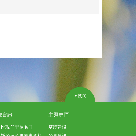
▼關閉
鄰資訊
主題專區
竹區現任里長名冊
基礎建設
里辦公處及里幹事資料
公開資訊