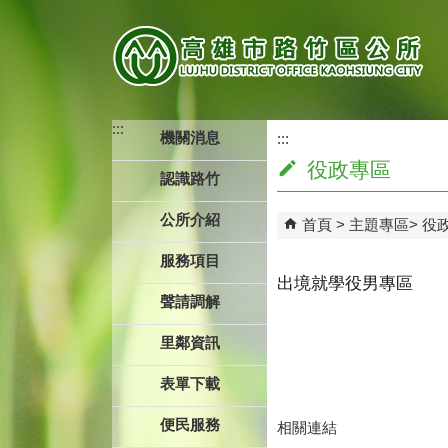
跳到主要內容區塊
:::
機關消息
:::
役政專區
認識路竹
公所介紹
首頁
主題專區
役
服務項目
出境就學役男專區
聲請調解
里鄰資訊
表單下載
便民服務
相關連結