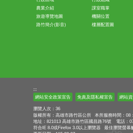
農業介紹
課室職掌
旅遊導覽地圖
機關位置
路竹簡介(影音)
樓層配置圖
:::
網站安全政策宣告
免責及隱私權宣告
網站資
瀏覽人次：
36
版權所有：高雄市路竹區公所 本所服務時間：08：00
地址：821013 高雄市路竹區國昌路76號 電話：07-69
符合IE 8.0或Firefox 3.0以上瀏覽器 最佳瀏覽螢幕