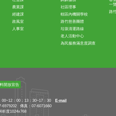
一
農業課
社區理事
路
經建課
轄區內機關學校
政風室
路竹慈善團體
人事室
垃圾清運路線
老人活動中心
為民服務滿意度調查
料開放宣告
~12：00；13：30~17：30
E-mail
79202 傳真：07-6071660
解析度1024x768