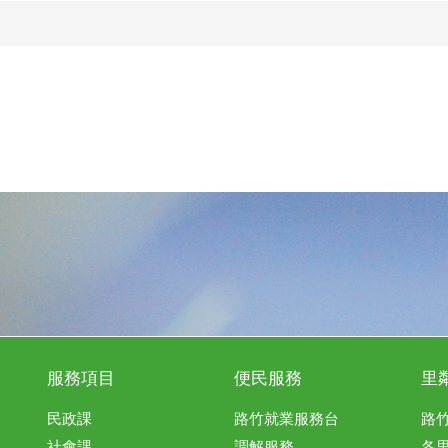
服務項目
便民服務
里
民政課
路竹就業服務台
路
社會課
調解服務
各