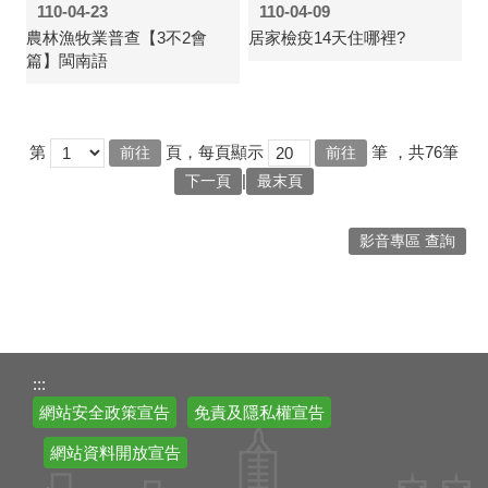
110-04-23
110-04-09
農林漁牧業普查【3不2會
居家檢疫14天住哪裡?
篇】閩南語
第
頁，每頁顯示
筆
，共76筆
|
下一頁
最末頁
影音專區 查詢
:::
網站安全政策宣告
免責及隱私權宣告
網站資料開放宣告