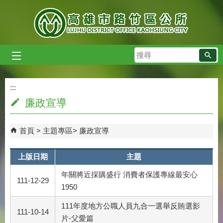
跳到主要內容區塊
搜
尋
:::
:::
廉政宣導
首頁
主題專區
廉政宣導
上版日期
主題
年關將近採購盛行 消費者保護專線最安心
111-12-29
1950
111年度地方公職人員九合一選舉反賄選影
111-10-14
片-父愛篇