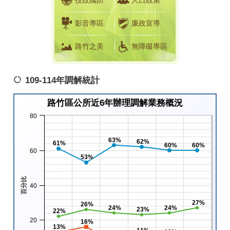
役政國防
人口政策
影音專區
廉政宣導
路竹之美
無障礙專區
109-114年調解統計
路竹區公所近6年辦理調解業務概況
80
63%
62%
61%
60%
60%
60
53%
百分比
40
27%
26%
24%
24%
23%
22%
20
16%
13%