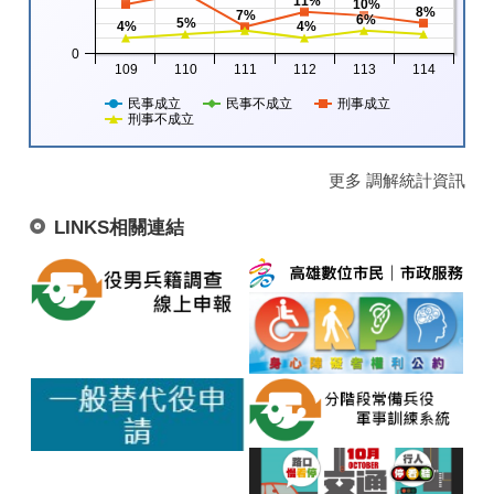
11%
10%
8%
7%
6%
5%
4%
4%
0
109
110
111
112
113
114
民事成立
民事不成立
刑事成立
刑事不成立
更多 調解統計資訊
LINKS相關連結