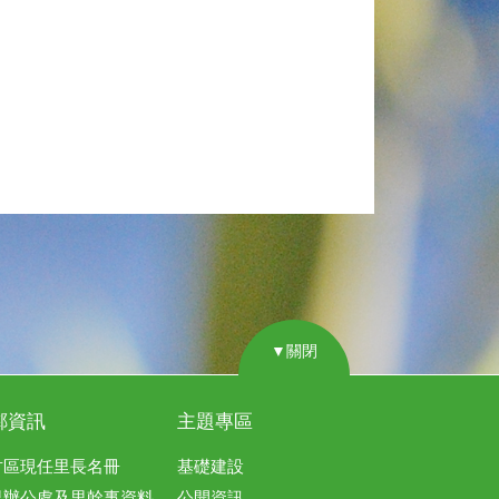
▼關閉
鄰資訊
主題專區
竹區現任里長名冊
基礎建設
里辦公處及里幹事資料
公開資訊