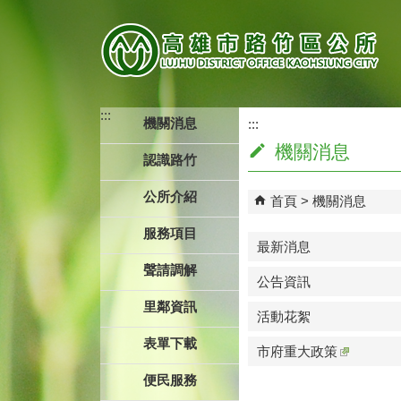
跳到主要內容區塊
:::
機關消息
:::
機關消息
認識路竹
公所介紹
首頁
機關消息
服務項目
最新消息
聲請調解
公告資訊
里鄰資訊
活動花絮
表單下載
市府重大政策
便民服務