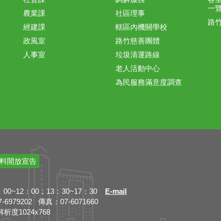
一
農業課
社區理事
路
經建課
轄區內機關學校
政風室
路竹慈善團體
人事室
垃圾清運路線
老人活動中心
為民服務滿意度調查
料開放宣告
~12：00；13：30~17：30
E-mail
79202 傳真：07-6071660
解析度1024x768