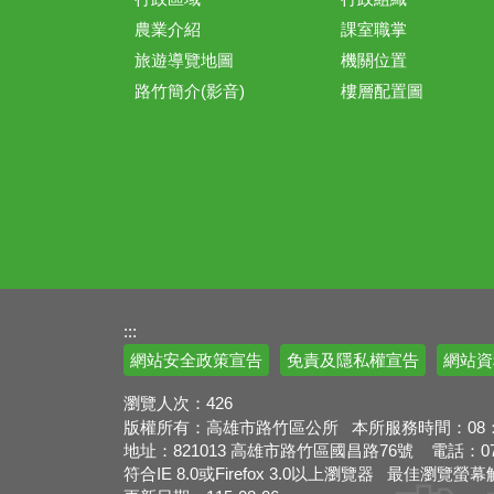
農業介紹
課室職掌
旅遊導覽地圖
機關位置
路竹簡介(影音)
樓層配置圖
:::
網站安全政策宣告
免責及隱私權宣告
網站資
瀏覽人次：
426
版權所有：高雄市路竹區公所 本所服務時間：08：00
地址：821013 高雄市路竹區國昌路76號 電話：07-69
符合IE 8.0或Firefox 3.0以上瀏覽器 最佳瀏覽螢幕