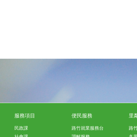
服務項目
便民服務
里
民政課
路竹就業服務台
路
社會課
調解服務
各