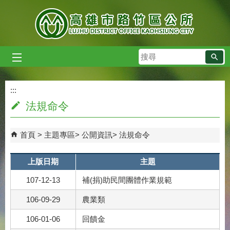
跳到主要內容區塊
搜
尋
:::
:::
法規命令
首頁
主題專區
公開資訊
法規命令
上版日期
主題
107-12-13
補(捐)助民間團體作業規範
106-09-29
農業類
106-01-06
回饋金