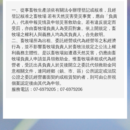
一、從事畜牧生產須依有關法令辦理登記或核准，且經
登記核准之畜牧場 若有天然災害受災事實，應由「負責
人」代表申報災情及申領災害救助金。若有違反規定而
受罰，亦由畜牧場負責人為受罰對象。依上開規定，畜
牧場之權利人與義務人均為其負責人，合先敘明。
二、畜牧場所為出租、委託經營或代為經營等之私經濟
行為，並不影響畜牧場負責人於畜牧法規定之公法上權
利義務主體性。是以畜牧場如遭遇天然災害，仍應由畜
牧場負責人申請並具領救助金。惟畜牧場承租或代為經
營者，受託出具負責人於災後開立之委託代領救助金同
意相關文件，連同經鄉（鎮、市、區）公所認定或法院
公證之委託經營書面契約或租賃契約者，則可由公所視
個案認定後由其代為申領。
服務電話：07-6979205；07-6979206