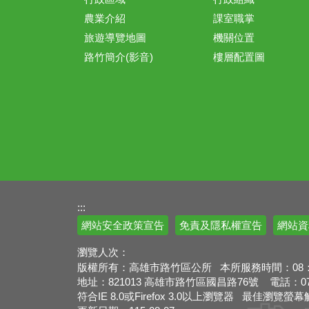
農業介紹
課室職掌
旅遊導覽地圖
機關位置
路竹簡介(影音)
樓層配置圖
:::
網站安全政策宣告
免責及隱私權宣告
網站資
瀏覽人次：
版權所有：高雄市路竹區公所 本所服務時間：08：00
地址：821013 高雄市路竹區國昌路76號 電話：07-69
符合IE 8.0或Firefox 3.0以上瀏覽器 最佳瀏覽螢幕