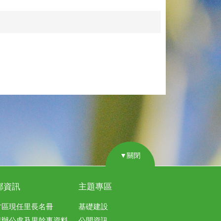
▼關閉
鄰資訊
主題專區
竹區現任里長名冊
基礎建設
里辦公處及里幹事資料
公開資訊