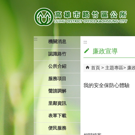
跳到主要內容區塊
:::
機關消息
:::
廉政宣導
認識路竹
公所介紹
首頁
主題專區
廉
服務項目
我的安全保防心體驗
聲請調解
里鄰資訊
表單下載
便民服務