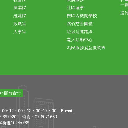
一
農業課
社區理事
路
經建課
轄區內機關學校
政風室
路竹慈善團體
人事室
垃圾清運路線
老人活動中心
為民服務滿意度調查
料開放宣告
~12：00；13：30~17：30
E-mail
79202 傳真：07-6071660
解析度1024x768