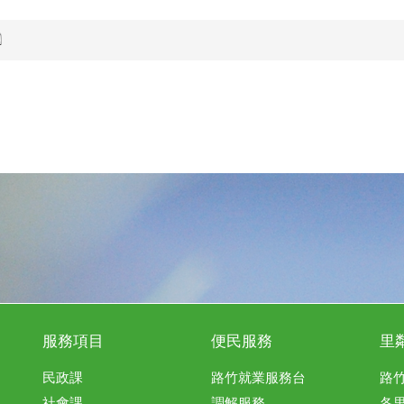
服務項目
便民服務
里
民政課
路竹就業服務台
路
社會課
調解服務
各