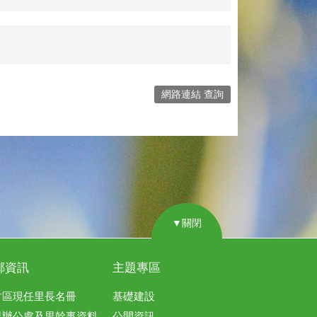
網路連結 查詢
▼關閉
鄰資訊
主題專區
竹區現任里長名冊
基礎建設
里辦公處及里幹事資料
公開資訊