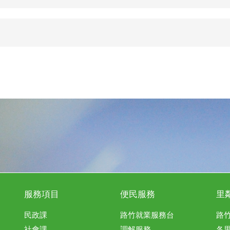
服務項目
便民服務
里
民政課
路竹就業服務台
路
社會課
調解服務
各