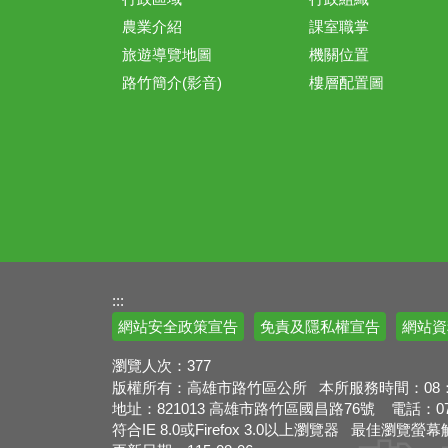
農業介紹
課室職掌
旅遊導覽地圖
機關位置
路竹簡介(影音)
樓層配置圖
:::
網站安全政策宣告
免責及隱私權宣告
網站資
瀏覽人次：
377
版權所有：高雄市路竹區公所 本所服務時間：08：00
地址：821013 高雄市路竹區國昌路76號 電話：07-69
符合IE 8.0或Firefox 3.0以上瀏覽器 最佳瀏覽螢幕