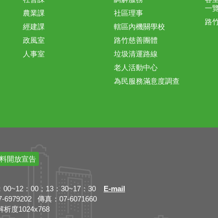
一
農業課
社區理事
路
經建課
轄區內機關學校
政風室
路竹慈善團體
人事室
垃圾清運路線
老人活動中心
為民服務滿意度調查
料開放宣告
~12：00；13：30~17：30
E-mail
79202 傳真：07-6071660
解析度1024x768