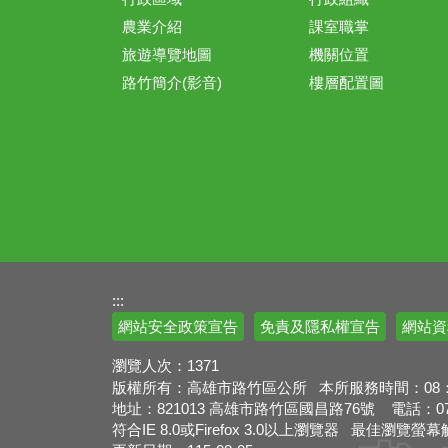
農業介紹
課室職掌
旅遊導覽地圖
機關位置
路竹簡介(影音)
樓層配置圖
:::
網站安全政策宣告
免責及隱私權宣告
網站資
瀏覽人次：
1371
版權所有：高雄市路竹區公所 本所服務時間：08：00
地址：821013 高雄市路竹區國昌路76號 電話：07-69
符合IE 8.0或Firefox 3.0以上瀏覽器 最佳瀏覽螢幕