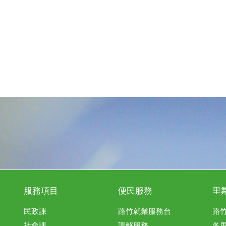
服務項目
便民服務
里
民政課
路竹就業服務台
路
社會課
調解服務
各