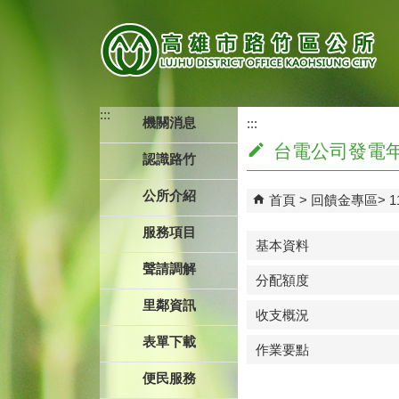
跳到主要內容區塊
:::
機關消息
:::
台電公司發電年
認識路竹
公所介紹
首頁
回饋金專區
服務項目
基本資料
聲請調解
分配額度
里鄰資訊
收支概況
表單下載
作業要點
便民服務