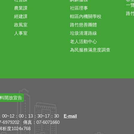
一
農業課
社區理事
路
經建課
轄區內機關學校
政風室
路竹慈善團體
人事室
垃圾清運路線
老人活動中心
為民服務滿意度調查
料開放宣告
~12：00；13：30~17：30
E-mail
79202 傳真：07-6071660
解析度1024x768