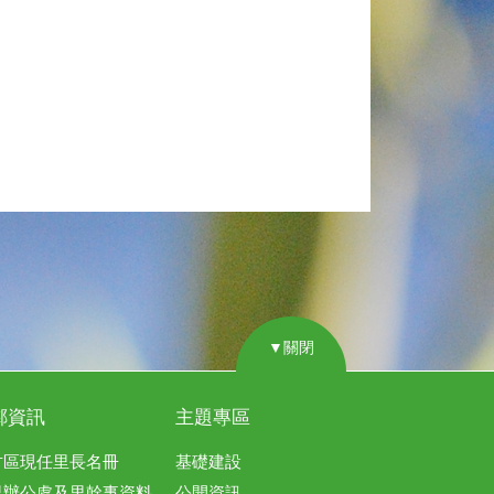
▼關閉
鄰資訊
主題專區
竹區現任里長名冊
基礎建設
里辦公處及里幹事資料
公開資訊